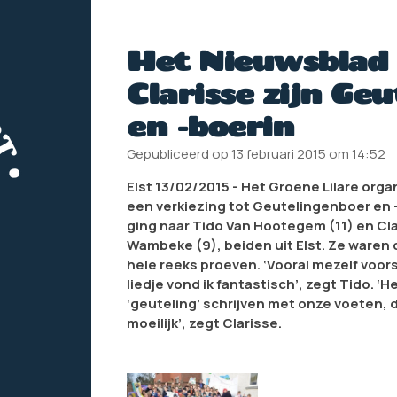
Het Nieuwsblad 
Clarisse zijn Ge
en -boerin
Gepubliceerd op 13 februari 2015 om 14:52
Elst 13/02/2015 - Het Groene Lilare org
een verkiezing tot Geutelingenboer en -
ging naar Tido Van Hootegem (11) en Cl
Wambeke (9), beiden uit Elst. Ze waren
hele reeks proeven. ‘Vooral mezelf voor
liedje vond ik fantastisch’, zegt Tido. ‘
‘geuteling’ schrijven met onze voeten, 
moeilijk’, zegt Clarisse.