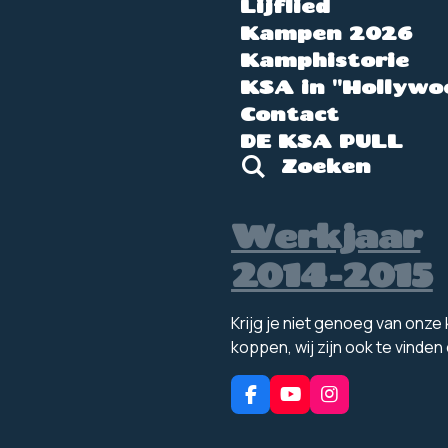
Lijflied
Kampen 2026
Kamphistorie
KSA in "Hollywo
Contact
DE KSA PULL
Zoeken
Werkjaar
2014-2015
Krijg je niet genoeg van onz
koppen, wij zijn ook te vinden
F
Y
I
a
o
n
c
u
s