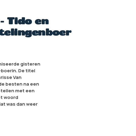
- Tido en
utelingenboer
aniseerde gisteren
boerin. De titel
arisse Van
 de besten na een
stellen met een
Het woord
dat was dan weer