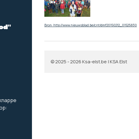
Bron: http://www.nieuwsblad.be/cnt/dmf20150212_01525830
od"
© 2025 - 2026 Ksa-elst.be | KSA Elst
e knappe
 op: