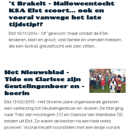
't Brakelt - Halloweentocht
KSA Elst scoort... ook en
vooral vanwege het late
tijdstip!?
Elst 10/11/2014 - Of “gewoon” maar omdat de KSA-
kinderen, klein en groot, veel familie en vrienden hebben,
die een (extra) griezeltocht wel zien zitten…
Het Nieuwsblad -
Tido en Clarisse zijn
Geutelingenboer en -
boerin
Elst 13/02/2015 - Het Groene Lilare organiseerde gisteren
een verkiezing tot Geutelingenboer en -boerin. De titel ging
naar Tido Van Hootegem (11) en Clarisse Van Wambeke (9),
beiden uit Elst. Ze waren de besten na een hele reeks
proeven. ‘Vooral mezelf voorstellen met een liedje vond ik