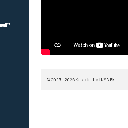
od"
© 2025 - 2026 Ksa-elst.be | KSA Elst