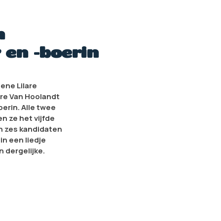
n
 en -boerin
ene Lilare
ore Van Hoolandt
erin. Alle twee
en ze het vijfde
an zes kandidaten
in een liedje
 dergelijke.