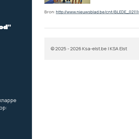
Bron:
http://www.nieuwsblad.be/cnt/BLEDE_0211
od"
© 2025 - 2026 Ksa-elst.be | KSA Elst
e knappe
 op: