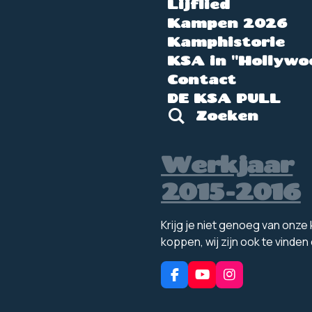
Lijflied
Kampen 2026
Kamphistorie
KSA in "Hollywo
Contact
DE KSA PULL
Zoeken
Werkjaar
2015-2016
Krijg je niet genoeg van onz
koppen, wij zijn ook te vinden
F
Y
I
a
o
n
c
u
s