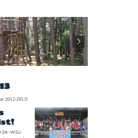
13
aar 2012-2013!
s
st!
e KSA-VKSJ-