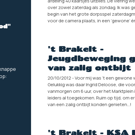
afdeling 40 kaarsjes uitblies. De viering w
over zowel zaterdag als zondag. Ik was ge
begin van het grote dorpsspel zaterdagm
voor de camera plaats, in een ‘gewone’ é
od"
't Brakelt -
Jeugdbeweging g
van zalig ontbijt
e knappe
 op:
20/10/2012 - Voor mij was ‘t een gewone 
Gelukkig was daar Ingrid Deloose, die voo
vanmorgen om 6 uur, over het Marktplein 
leiders al toegekomen. Ruim op tijd, om e
van een zalig ontbijt konden genieten…!
't Brakelt - KSA 