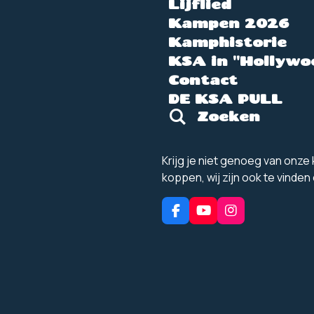
Lijflied
Kampen 2026
Kamphistorie
KSA in "Hollywo
Contact
DE KSA PULL
Zoeken
Krijg je niet genoeg van onz
koppen, wij zijn ook te vinden
F
Y
I
a
o
n
c
u
s
e
T
t
b
u
a
o
b
g
o
e
r
k
a