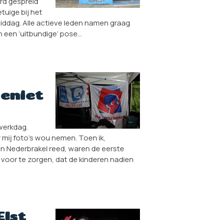
erd gespreid
tuige bij het
iddag. Alle actieve leden namen graag
n een ‘uitbundige’ pose…
eniet
werkdag.
r mij foto’s wou nemen. Toen ik,
in Nederbrakel reed, waren de eerste
r voor te zorgen, dat de kinderen nadien
Elst