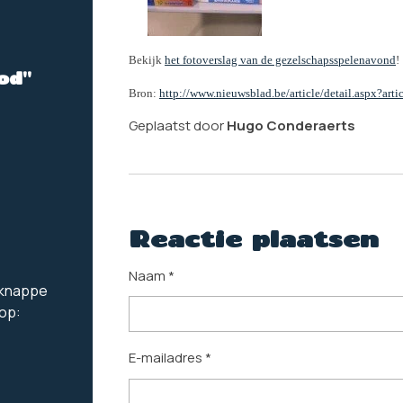
Bekijk
het fotoverslag van de gezelschapsspelenavond
!
od"
Bron:
http://www.nieuwsblad.be/article/detail.aspx?a
Geplaatst door
Hugo Conderaerts
Reactie plaatsen
Naam *
e knappe
 op:
E-mailadres *