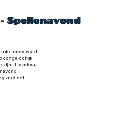
- Spellenavond
er niet meer wordt
k ongelooflijk,
ijn. 't Is prima,
lenavond
g verdient...