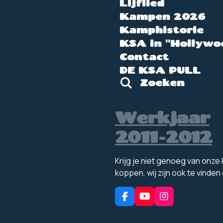
Lijflied
Kampen 2026
Kamphistorie
KSA in "Hollywo
Contact
DE KSA PULL
Zoeken
Werkjaar
2011-2012
Krijg je niet genoeg van onz
koppen, wij zijn ook te vinden
F
Y
I
a
o
n
c
u
s