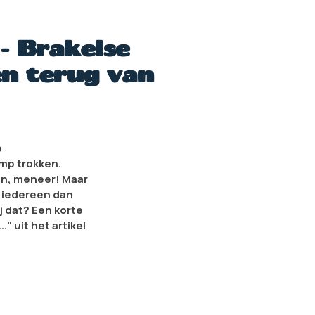
- Brakelse
n terug van
e
mp trokken.
en, meneer! Maar
t iedereen dan
j dat? Een korte
" uit het artikel