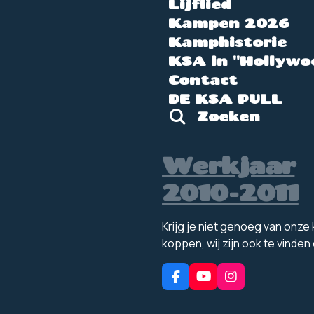
Lijflied
Kampen 2026
Kamphistorie
KSA in "Hollywo
Contact
DE KSA PULL
Zoeken
Werkjaar
2010-2011
Krijg je niet genoeg van onz
koppen, wij zijn ook te vinden
F
Y
I
a
o
n
c
u
s