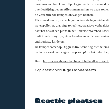
basis was van hun kamp. Op Diggie vinden zes zomerkamp
over leeftijdsgroepen. Alles samen zullen we deze zomer 
de verschillende kampen ontvangen hebben.
Elk zomerkamp zijn er acht gemotiveerde begeleiders di
waterspelletjes, grappige toneeltjes, creatieve verhaalt
naar het bos of een plons in het Brakelse zwembad Posei
traditionele ponyritje, pizza kneden en zelf choco mak
enthousiaste kinderen.
De kampenzomer op Diggie is trouwens nog niet helemaal
de laatste week van augustus op kamp! En het belooft erg
Bron:
http://www.nieuwsblad.be/article/detail.aspx?a
Geplaatst door
Hugo Conderaerts
Reactie plaatsen