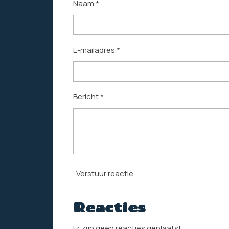
Naam *
E-mailadres *
Bericht *
Verstuur reactie
Reacties
Er zijn geen reacties geplaatst.