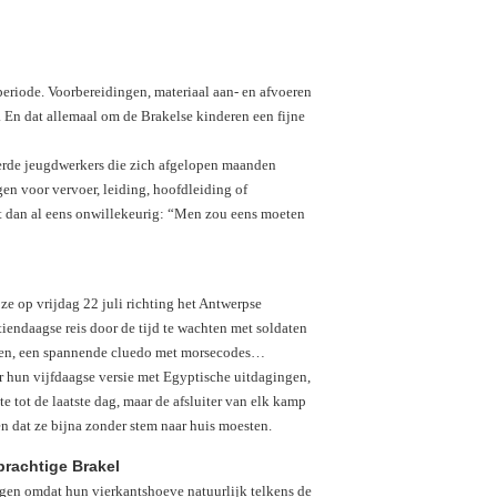
periode. Voorbereidingen, materiaal aan- en afvoeren
. En dat allemaal om de Brakelse kinderen een fijne
teerde jeugdwerkers die zich afgelopen maanden
en voor vervoer, leiding, hoofdleiding of
t dan al eens onwillekeurig: “Men zou eens moeten
 ze op vrijdag 22 juli richting het Antwerpse
iendaagse reis door de tijd te wachten met soldaten
Olen, een spannende cluedo met morsecodes…
r hun vijfdaagse versie met Egyptische uitdagingen,
e tot de laatste dag, maar de afsluiter van elk kamp
n dat ze bijna zonder stem naar huis moesten.
 prachtige Brakel
gen omdat hun vierkantshoeve natuurlijk telkens de