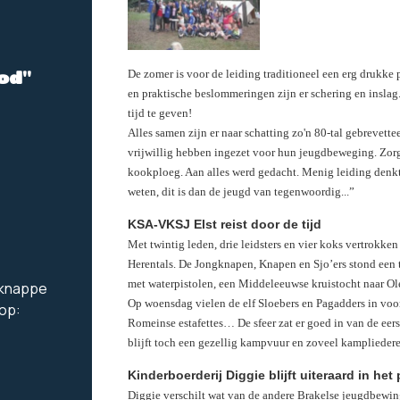
De zomer is voor de leiding traditioneel een erg drukke 
od"
en praktische beslommeringen zijn er schering en inslag
tijd te geven!
Alles samen zijn er naar schatting zo'n 80-tal gebrevet
vrijwillig hebben ingezet voor hun jeugdbeweging. Zorg
kookploeg. Aan alles werd gedacht. Menig leiding denk
weten, dit is dan de jeugd van tegenwoordig...”
KSA-VKSJ Elst reist door de tijd
Met twintig leden, drie leidsters en vier koks vertrokken
Herentals. De Jongknapen, Knapen en Sjo’ers stond een t
met waterpistolen, een Middeleeuwse kruistocht naar 
e knappe
Op woensdag vielen de elf Sloebers en Pagadders in voo
 op:
Romeinse estafettes… De sfeer zat er goed in van de eerst
blijft toch een gezellig kampvuur en zoveel kampliedere
Kinderboerderij Diggie blijft uiteraard in het
Diggie verschilt wat van de andere Brakelse jeugdbewin