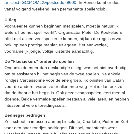
articleid=GC34OML2&postcode=9600
. In Ronse komt er dus,
vanaf volgend weekend, een permanente spellenclub.
Uitleg
Vooraleer te kunnen beginnen met spelen, moet je natuurlijk
weten, hoe het spel "werkt". Organisator Pieter De Koekelaere
blijkt niet alleen veel spellen te kennen, hij kan de regels ervan
ook, op een prettige manier, uitleggen. Het aanwezige,
voornamelijk jonge, volkje luisterde aandachtig.
De "klassiekers" onder de spellen
Ondanks de meer dan deskundige uitleg, was het niet overbodig,
om te assisteren bij het begin van de twee spellen. Na enkele
rondjes Carcassonne voor de ene groep, Kolonisten van Catan
voor de andere, waren ze er allen mee weg. Het is dan ook zo,
dat de theorie het begin is. Ook gezelschapsspelen leert men al
doende. Beide vermelde spellen bestaan al vele jaren, en hebben
intussen al vele uitbreidingssets.
Bedrieger bedrogen
Zelf schoof in intussen aan bij Lieselotte, Charlotte, Pieter en Kurt,
voor een paar rondjes bedriegen. Dit spel, met steeds weer