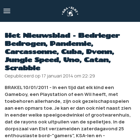
Ga
direct
naar
de
hoofdinhoud
Het Nieuwsblad - Bedrieger
Bedrogen, Pandemie,
Carcassonne, Cuba, Dvonn,
Jungle Speed, Uno, Catan,
Scrabble
Gepubliceerd op 17 januari 2014 om 22:29
BRAKEL 10/01/2011 - In een tijd dat elk kind een
Gameboy, een Playstation of een Wii heeft, met
toebehoren allerhande, zijn ook gezelschapsspelen
aan een opmars toe. Je kan er dan ook niet naast zien
in eender welke speelgoedwinkel of grootwarenhuis,
dat de rayons ook uitpuilen van de spelletjes. In de
dorpszaal van Elst verzamelden zaterdagavond 25
enthousiaste bord-"gamers", KSA-len en -