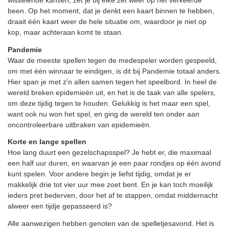
wisselende kansen, zet je bij elke zet weer op het verkeerde
been. Op het moment, dat je denkt een kaart binnen te hebben,
draait één kaart weer de hele situatie om, waardoor je niet op
kop, maar achteraan komt te staan.
Pandemie
Waar de meeste spellen tegen de medespeler worden gespeeld,
om met één winnaar te eindigen, is dit bij Pandemie totaal anders.
Hier span je met z'n allen samen tegen het speelbord. In heel de
wereld breken epidemieën uit, en het is de taak van alle spelers,
om deze tijdig tegen te houden. Gelukkig is het maar een spel,
want ook nu won het spel, en ging de wereld ten onder aan
oncontroleerbare uitbraken van epidemieën.
Korte en lange spellen
Hoe lang duurt een gezelschapsspel? Je hebt er, die maximaal
een half uur duren, en waarvan je een paar rondjes op één avond
kunt spelen. Voor andere begin je liefst tijdig, omdat je er
makkelijk drie tot vier uur mee zoet bent. En je kan toch moeilijk
ieders pret bederven, door het af te stappen, omdat middernacht
alweer een tijdje gepasseerd is?
Alle aanwezigen hebben genoten van de spelletjesavond. Het is