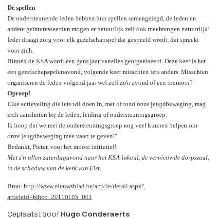
De spellen
De ondersteunende leden hebben hun spellen samengelegd, de leden en
andere geïnteresseerden mogen er natuurlijk zelf ook meebrengen natuurlijk!
Ieder draagt zorg voor elk gezelschapspel dat gespeeld wordt, dat spreekt
voor zich.
Binnen de KSA wordt een gans jaar vanalles georganiseerd. Deze keer is het
een gezelschapspelenavond, volgende keer misschien iets anders. Misschien
organiseren de leden volgend jaar wel zelf zo'n avond of een toernooi?
Oproep!
Elke actieveling die iets wil doen in, met of rond onze jeugdbeweging, mag
zich aansluiten bij de leden, leiding of ondersteuningsgroep.
Ik hoop dat we met de ondersteuningsgroep nog veel kunnen helpen om
onze jeugdbeweging mee vaart te geven!"
Bedankt, Pieter, voor het mooie initiatief!
Met z'n allen zaterdagavond naar het KSA-lokaal, de vernieuwde dorpszaal,
in de schaduw van de kerk van Elst.
Bron:
http://www.nieuwsblad.be/article/detail.aspx?
articleid=blhco_20110105_001
Geplaatst door
Hugo Conderaerts