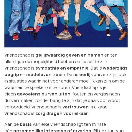
Vriendschap is
gelijkwaardig geven en nemen
en ten
allen tijde de mogelijkheid hebben om jezelf te zijn.
Vriendschap is
sympathie en empathie
. Dat is
wederzijds
begrip
en
medeleven
tonen. Dat is
eerlijk
durven zijn, ook
in situaties waarin het voor anderen moeilijk kan zijn om de
waarheid te spreken of te horen. Vriendschap is je
eigen
gevoelens durven uiten
, fouten en vergissingen
durven maken zonder bang te zijn dat je daarvoor wordt
veroordeeld. Vriendschap is
vertrouwen
in elkaar.
Vriendschap is
zorg dragen voor elkaar.
Aan de
basis
van elke vriendschap ligt ten minste
één
gezamenlijke interesse of ervaring.
Bij de start van