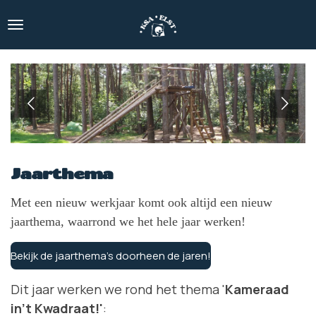
Ga
direct
naar
de
hoofdinhoud
Jaarthema
Met een nieuw werkjaar komt ook altijd een nieuw
jaarthema, waarrond we het hele jaar werken!
Bekijk de jaarthema's doorheen de jaren!
Dit jaar werken we rond het thema '
Kameraad
in't Kwadraat!'
: