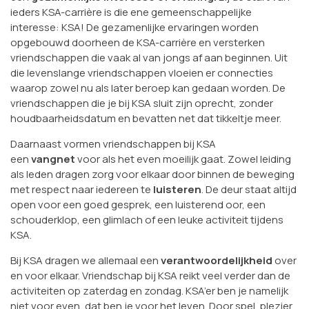
ieders KSA-carrière is die ene gemeenschappelijke
interesse: KSA! De gezamenlijke ervaringen worden
opgebouwd doorheen de KSA-carrière en versterken
vriendschappen die vaak al van jongs af aan beginnen. Uit
die levenslange vriendschappen vloeien er connecties
waarop zowel nu als later beroep kan gedaan worden. De
vriendschappen die je bij KSA sluit zijn oprecht, zonder
houdbaarheidsdatum en bevatten net dat tikkeltje meer.
Daarnaast vormen vriendschappen bij KSA
een
vangnet
voor als het even moeilijk gaat. Zowel leiding
als leden dragen zorg voor elkaar door binnen de beweging
met respect naar iedereen te
luisteren
. De deur staat altijd
open voor een goed gesprek, een luisterend oor, een
schouderklop, een glimlach of een leuke activiteit tijdens
KSA.
Bij KSA dragen we allemaal een
verantwoordelijkheid
over
en voor elkaar. Vriendschap bij KSA reikt veel verder dan de
activiteiten op zaterdag en zondag. KSA’er ben je namelijk
niet voor even, dat ben je voor het leven. Door spel, plezier,