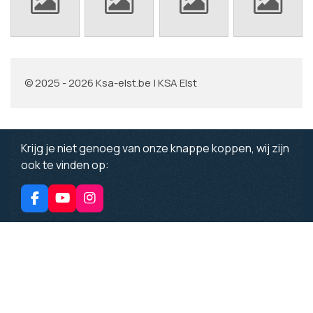
© 2025 - 2026 Ksa-elst.be | KSA Elst
Krijg je niet genoeg van onze knappe koppen, wij zijn
ook te vinden op:
F
Y
I
a
o
n
c
u
s
e
T
t
b
u
a
o
b
g
o
e
r
k
a
m